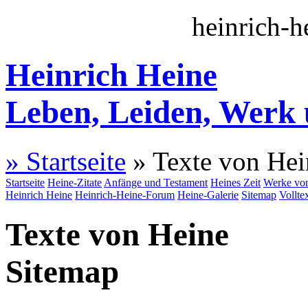
heinrich-h
Heinrich Heine
Leben, Leiden, Werk
» Startseite
» Texte von Hei
Startseite
Heine-Zitate
Anfänge und Testament
Heines Zeit
Werke von
Heinrich Heine
Heinrich-Heine-Forum
Heine-Galerie
Sitemap
Vollte
Texte von Heine
Sitemap